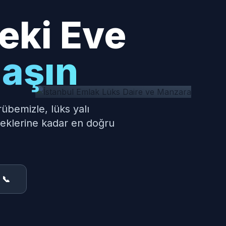
eki Eve
laşın
rübemizle, lüks yalı
neklerine kadar en doğru
 📞