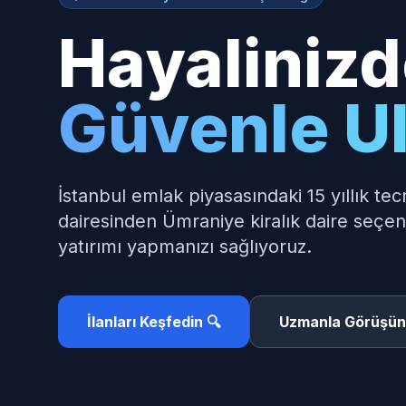
Hayalinizd
Güvenle U
İstanbul emlak piyasasındaki 15 yıllık tec
dairesinden Ümraniye kiralık daire seçe
yatırımı yapmanızı sağlıyoruz.
İlanları Keşfedin 🔍
Uzmanla Görüşün